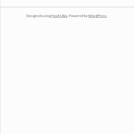
10-
07
Designed using
Hoot Ubix
. Powered by
WordPress
.