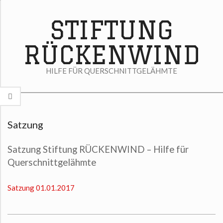
Skip
to
STIFTUNG
content
RÜCKENWIND
HILFE FÜR QUERSCHNITTGELÄHMTE
Secondary
Navigation
Satzung
Menu
Satzung Stiftung RÜCKENWIND – Hilfe für
Querschnittgelähmte
Satzung 01.01.2017
2018-